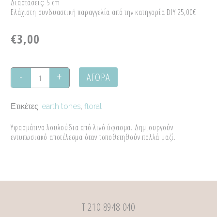
Διαστάσεις: 5 cm
Ελάχιστη συνδυαστική παραγγελία από την κατηγορία DIY 25,00€
€
3,00
ΑΓΟΡΑ
Υφασμάτινα
λουλούδια
Ετικέτες:
earth tones
,
floral
quantity
Υφασμάτινα λουλούδια από λινό ύφασμα. Δημιουργούν
εντυπωσιακό αποτέλεσμα όταν τοποθετηθούν πολλά μαζί.
Τ 210 8948 040