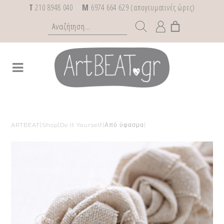
T
210 8948 040
M
6974 664 629 (απογευματινές ώρες)
ARTBEAT
|
Shop
|
Do It Yourself
|
Από ύφασμα
|