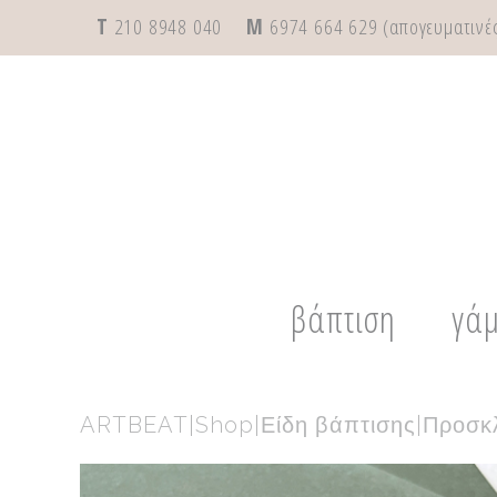
T
210 8948 040
M
6974 664 629 (απογευματινές
βάπτιση
γά
ARTBEAT
|
Shop
|
Είδη βάπτισης
|
Προσκλ