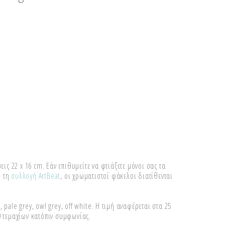
ς 22 x 16 cm. Εάν επιθυμείτε να φτιάξετε μόνοι σας τα
ό τη
συλλογή ArtBeat
, οι χρωματιστοί φάκελοι διατίθενται
 pale grey, owl grey, off white. Η τιμή αναφέρεται στα 25
00 τεμαχίων κατόπιν συμφωνίας.