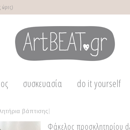
 ώρες)
μος
συσκευασία
do it yourself
ητήρια βάπτισης
|
Φάκελος προσκλητηρίου d