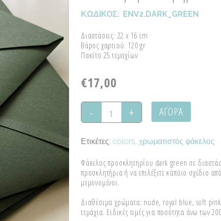
ΚΩΔΙΚΟΣ:
ENV2.DARK_GREEN
Διαστάσεις: 22 x 16 cm
Βάρος χαρτιού: 120 gr
Πακέτο 25 τεμαχίων
€
17,00
ΑΓΟΡΑ
Φάκελος
προσκλητηρίου
Ετικέτες:
colors
,
χρωματιστός φάκελος
dark
Φάκελος προσκλητηρίου dark green σε διαστάσει
green
προσκλητήρια ή να επιλέξετε κάποιο σχέδιο απ
μεμονομένοι.
quantity
Διαθέσιμα χρώματα: nude, royal blue, soft pink,
τεμάχια. Ειδικές τιμές για ποσότητα άνω των 2