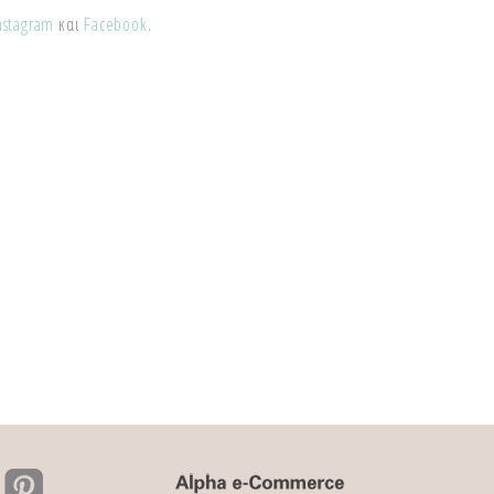
nstagram
και
Facebook
.