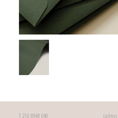
Τ 210 8948 040
τρόποι