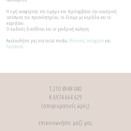
Η τιμή αναφέρεται στο τεμάχιο και περιλαμβάνει την εσωτερική
εκτύπωση του προσκλητηρίου, το δέσιμο με κορδέλα και το
καρτελάκι.
Ο κωδικός διατίθεται και σε χονδρική πώληση.
Ακολουθήστε μας στα social media,
Pinterest
,
Instagram
και
Facebook
.
Τ 210 8948 040
Κ 6974 664 629
(απογευματινές ώρες)
επικοινωνήστε μαζί μας