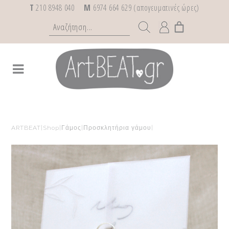
T
210 8948 040
M
6974 664 629 (απογευματινές ώρες)
ARTBEAT
|
Shop
|
Γάμος
|
Προσκλητήρια γάμου
|