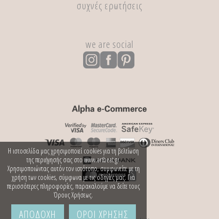
συχνές ερωτήσεις
we are social
Η ιστοσελίδα μας χρησιμοποιεί cookies για τη βελτίωση
της περιήγησής σας στο www.artbeat.gr.
Χρησιμοποιώντας αυτόν τον ιστότοπο, συμφωνείτε με τη
χρήση των cookies, σύμφωνα με τις οδηγίες μας. Για
περισσότερες πληροφορίες, παρακαλούμε να δείτε τους
Όρους Χρήσεως.
ΑΠΟΔΟΧΗ
ΟΡΟΙ ΧΡΗΣΗΣ