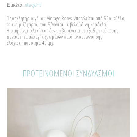
Ετικέτα:
elegant
"Vintage
Προσκλητήριο γάμου Vintage Roses. Αποτελείται από δύο φύλλα,
Roses"
το ένα ριζόχαρτο, που δένονται με βελούδινη κορδέλα.
Η τιμή είναι τελική και δεν επιβαρύνεται με έξοδα εκτύπωσης
quantity
Δυνατότητα αλλαγής χρωμάτων κατόπιν συνεννόησης
Ελάχιστη ποσότητα 40 τμχ.
ΠΡΟΤΕΙΝΟΜΕΝΟΙ ΣΥΝΔΥΑΣΜΟΙ