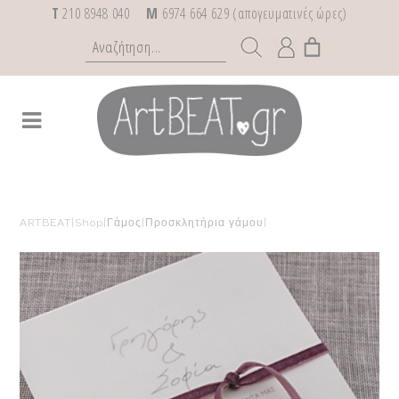
T
210 8948 040
M
6974 664 629 (απογευματινές ώρες)
ARTBEAT
|
Shop
|
Γάμος
|
Προσκλητήρια γάμου
|