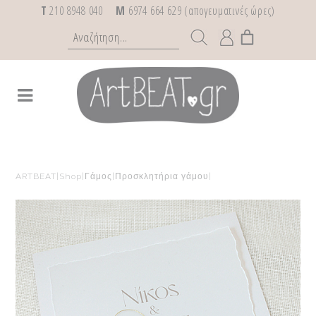
T
210 8948 040
M
6974 664 629 (απογευματινές ώρες)
ARTBEAT
|
Shop
|
Γάμος
|
Προσκλητήρια γάμου
|