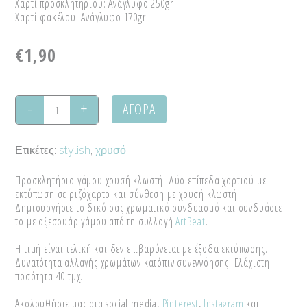
Χαρτί προσκλητηρίου: Ανάγλυφο 250gr
Χαρτί φακέλου: Ανάγλυφο 170gr
€
1,90
ΑΓΟΡΑ
Προσκλητήριο
γάμου
Ετικέτες:
stylish
,
χρυσό
"Elegance"
Προσκλητήριο γάμου χρυσή κλωστή. Δύο επίπεδα χαρτιού με
quantity
εκτύπωση σε ριζόχαρτο και σύνθεση με χρυσή κλωστή.
Δημιουργήστε το δικό σας χρωματικό συνδυασμό και συνδυάστε
το με αξεσουάρ γάμου από τη συλλογή
ArtBeat
.
Η τιμή είναι τελική και δεν επιβαρύνεται με έξοδα εκτύπωσης.
Δυνατότητα αλλαγής χρωμάτων κατόπιν συνεννόησης. Ελάχιστη
ποσότητα 40 τμχ.
Ακολουθήστε μας στα social media,
Pinterest
,
Instagram
και