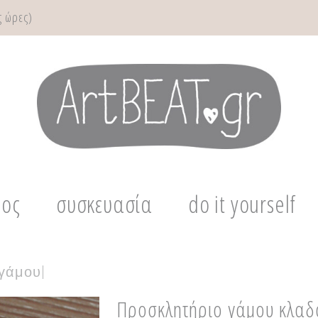
 ώρες)
μος
συσκευασία
do it yourself
 γάμου
|
Προσκλητήριο γάμου κλαδ