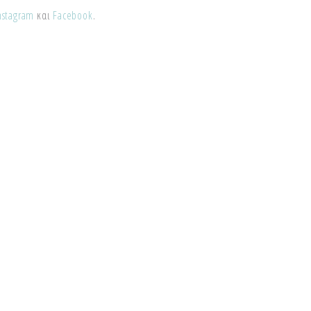
nstagram
και
Facebook
.