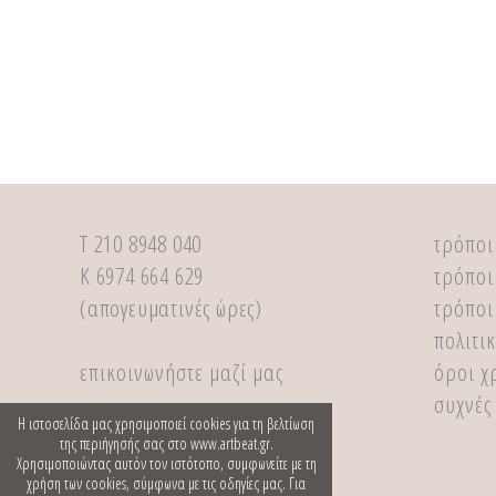
Τ 210 8948 040
τρόποι
Κ 6974 664 629
τρόποι
(απογευματινές ώρες)
τρόποι
πολιτι
επικοινωνήστε μαζί μας
όροι χ
συχνές
Η ιστοσελίδα μας χρησιμοποιεί cookies για τη βελτίωση
της περιήγησής σας στο www.artbeat.gr.
Χρησιμοποιώντας αυτόν τον ιστότοπο, συμφωνείτε με τη
χρήση των cookies, σύμφωνα με τις οδηγίες μας. Για