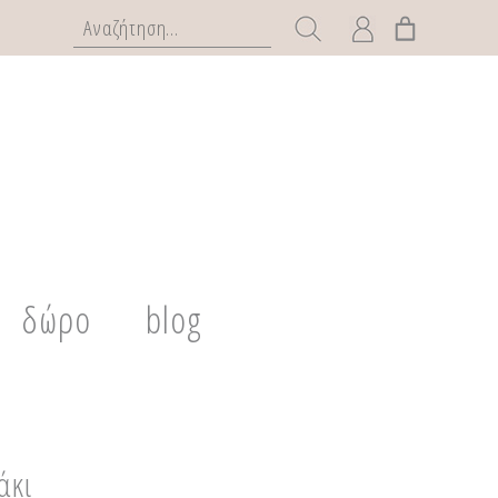
δώρο
blog
άκι