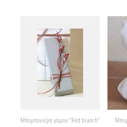
Μπομπονιέρα γάμου “Red branch”
Μπομ