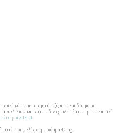
τερική κάρτα, περιμετρικό ριζόχαρτο και δέσιμο με
 Τα καλλιγραφικά ονόματα δεν έχουν επιβάρυνση. Το εικαστικό
σκλητήρια ArtBeat
.
οδα εκτύπωσης. Ελάχιστη ποσότητα 40 τμχ.