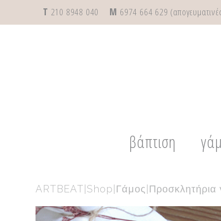
T
210 8948 040
M
6974 664 629 (απογευματινές
βάπτιση
γά
ARTBEAT
|
Shop
|
Γάμος
|
Προσκλητήρια