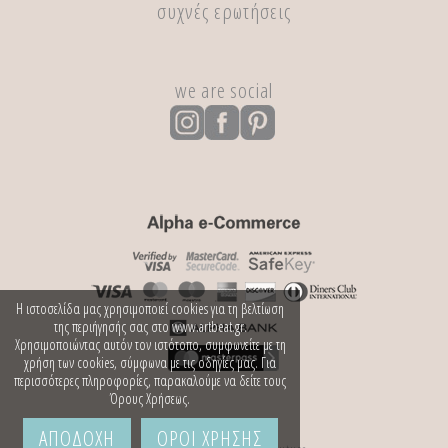
συχνές ερωτήσεις
we are social
Η ιστοσελίδα μας χρησιμοποιεί cookies για τη βελτίωση
της περιήγησής σας στο www.artbeat.gr.
Χρησιμοποιώντας αυτόν τον ιστότοπο, συμφωνείτε με τη
χρήση των cookies, σύμφωνα με τις οδηγίες μας. Για
περισσότερες πληροφορίες, παρακαλούμε να δείτε τους
Όρους Χρήσεως.
ΑΠΟΔΟΧΗ
ΟΡΟΙ ΧΡΗΣΗΣ