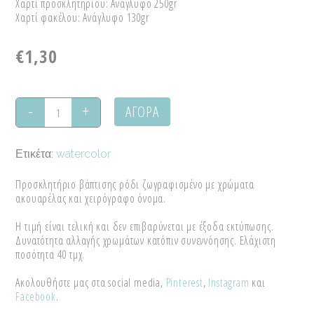
Χαρτί προσκλητηρίου: Ανάγλυφο 250gr
Χαρτί φακέλου: Ανάγλυφο 130gr
€
1,30
ΑΓΟΡΑ
Προσκλητήριο
βάπτισης
Ετικέτα:
watercolor
ρόδι
Προσκλητήριο βάπτισης ρόδι ζωγραφισμένο με χρώματα
quantity
ακουαρέλας και χειρόγραφο όνομα.
Η τιμή είναι τελική και δεν επιβαρύνεται με έξοδα εκτύπωσης.
Δυνατότητα αλλαγής χρωμάτων κατόπιν συνεννόησης. Ελάχιστη
ποσότητα 40 τμχ.
Ακολουθήστε μας στα social media,
Pinterest
,
Instagram
και
Facebook
.