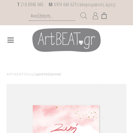
T
210 8948 040
M
6974 664 629 (απογευματινές ώρες)
ARTBEAT
|
Shop
|
χριστούγεννα
|