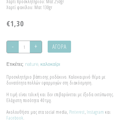
Χαρτί προσκλητηρίου: Ματ 250gr
Χαρτί φακέλου: Ματ 130gr
€
1,30
ΑΓΟΡΑ
Προσκλητήριο
βάπτισης
Ετικέτες:
nature
,
καλοκαίρι
"Peach"
Προσκλητήριο βάπτισης ροδάκινο. Καλοκαιρινό θέμα με
quantity
δυνατότητα πολλών εφαρμογών στη διακόσμηση.
Η τιμή είναι τελική και δεν επιβαρύνεται με έξοδα εκτύπωσης.
Ελάχιστη ποσότητα 40 τμχ.
Ακολουθήστε μας στα social media,
Pinterest
,
Instagram
και
Facebook
.