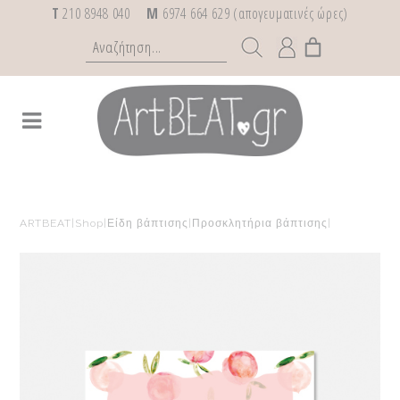
T
210 8948 040
M
6974 664 629 (απογευματινές ώρες)
ARTBEAT
|
Shop
|
Είδη βάπτισης
|
Προσκλητήρια βάπτισης
|