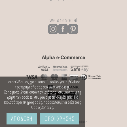
we are social
Η ιστοσελίδα μας χρησιμοποιεί cookies για τη βελτίωση
της περιήγησής σας στο www.artbeat.gr.
Χρησιμοποιώντας αυτόν τον ιστότοπο, συμφωνείτε με τη
χρήση των cookies, σύμφωνα με τις οδηγίες μας. Για
περισσότερες πληροφορίες, παρακαλούμε να δείτε τους
Όρους Χρήσεως.
ΑΠΟΔΟΧΗ
ΟΡΟΙ ΧΡΗΣΗΣ
Κατασκευή Ιστοσελίδων
Web Future