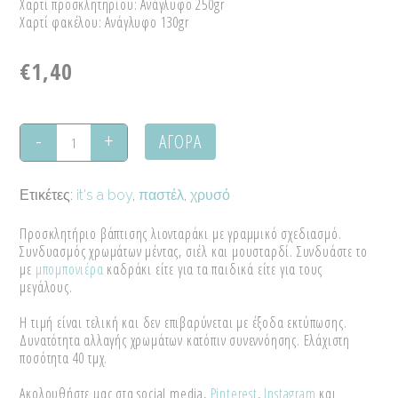
Χαρτί προσκλητηρίου: Ανάγλυφο 250gr
Χαρτί φακέλου: Ανάγλυφο 130gr
€
1,40
ΑΓΟΡΑ
Προσκλητήριο
βάπτισης
Ετικέτες:
it's a boy
,
παστέλ
,
χρυσό
"Little
Προσκλητήριο βάπτισης λιονταράκι με γραμμικό σχεδιασμό.
King"
Συνδυασμός χρωμάτων μέντας, σιέλ και μουσταρδί. Συνδυάστε το
με
μπομπονιέρα
καδράκι είτε για τα παιδικά είτε για τους
quantity
μεγάλους.
Η τιμή είναι τελική και δεν επιβαρύνεται με έξοδα εκτύπωσης.
Δυνατότητα αλλαγής χρωμάτων κατόπιν συνεννόησης. Ελάχιστη
ποσότητα 40 τμχ.
Ακολουθήστε μας στα social media,
Pinterest
,
Instagram
και