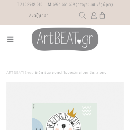
T
210 8948 040
M
6974 664 629 (απογευματινές ώρες)
ARTBEAT
|
Shop
|
Είδη βάπτισης
|
Προσκλητήρια βάπτισης
|