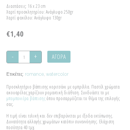
Διαστάσεις: 16 x 23 cm
Χαρτί προσκλητηρίου: Ανάγλυφο 250gr
Χαρτί φακέλου: Ανάγλυφο 130gr
€
1,40
ΑΓΟΡΑ
Προσκλητήριο
βάπτισης
Ετικέτες:
romance
,
watercolor
"Umbrella
Προσκλητήριο βάπτισης κοριτσάκι με ομπρέλλα. Παστέλ χρώματα
Girl"
ακουαρέλας χαρίζουν ρομαντική διάθεση. Συνδυάστε το με
μπομπονιέρα βάπτισης
όπου προσαρμόζεται το θέμα της επιλογής
quantity
σας.
Η τιμή είναι τελική και δεν επιβαρύνεται με έξοδα εκτύπωσης.
Δυνατότητα αλλαγής χρωμάτων κατόπιν συνεννόησης. Ελάχιστη
ποσότητα 40 τμχ.