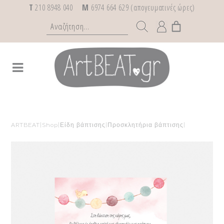
T
210 8948 040
M
6974 664 629 (απογευματινές ώρες)
ARTBEAT
|
Shop
|
Είδη βάπτισης
|
Προσκλητήρια βάπτισης
|