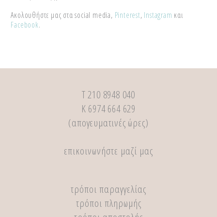
Ακολουθήστε μας στα social media,
Pinterest
,
Instagram
και
Facebook
.
Τ 210 8948 040
Κ 6974 664 629
(απογευματινές ώρες)
επικοινωνήστε μαζί μας
τρόποι παραγγελίας
τρόποι πληρωμής