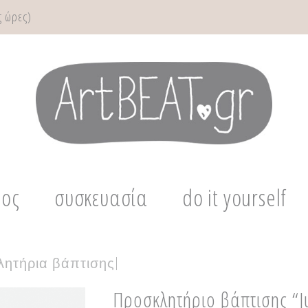
 ώρες)
μος
συσκευασία
do it yourself
ητήρια βάπτισης
|
Προσκλητήριο βάπτισης “J