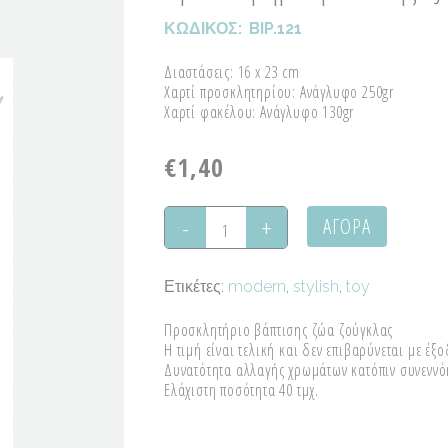
ΚΩΔΙΚΟΣ:
BIP.121
Διαστάσεις: 16 x 23 cm
Χαρτί προσκλητηρίου: Ανάγλυφο 250gr
Χαρτί φακέλου: Ανάγλυφο 130gr
€
1,40
ΑΓΟΡΑ
Προσκλητήριο
βάπτισης
Ετικέτες:
modern
,
stylish
,
toy
"Jungle"
Προσκλητήριο βάπτισης ζώα ζούγκλας
quantity
Η τιμή είναι τελική και δεν επιβαρύνεται με έξ
Δυνατότητα αλλαγής χρωμάτων κατόπιν συνενν
Ελάχιστη ποσότητα 40 τμχ.