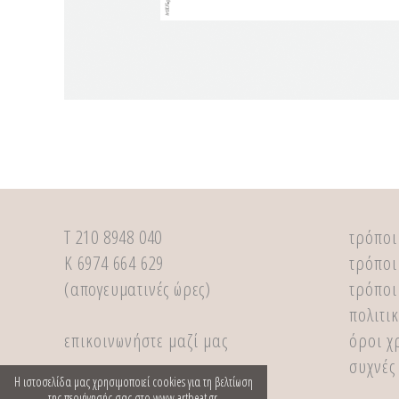
Τ 210 8948 040
τρόποι
Κ 6974 664 629
τρόποι
(απογευματινές ώρες)
τρόποι
πολιτι
επικοινωνήστε μαζί μας
όροι χ
συχνές
Η ιστοσελίδα μας χρησιμοποιεί cookies για τη βελτίωση
της περιήγησής σας στο www.artbeat.gr.