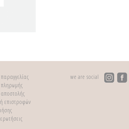
 παραγγελίας
we are social
 πληρωμής
 αποστολής
κή επιστροφών
ρήσης
 ερωτήσεις