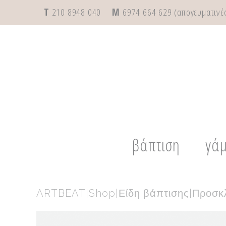
T
210 8948 040
M
6974 664 629 (απογευματινές
βάπτιση
γά
ARTBEAT
|
Shop
|
Είδη βάπτισης
|
Προσκλ