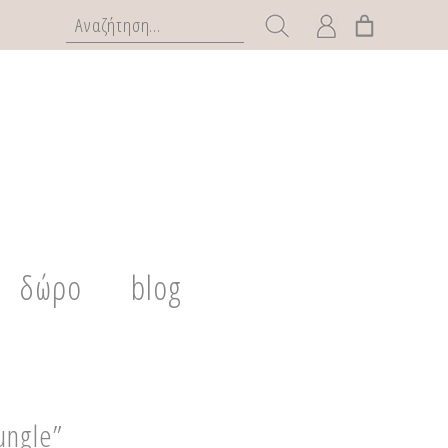
δώρο
blog
ungle”