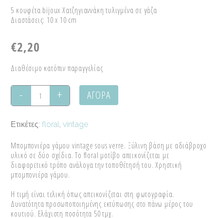
5 κουφέτα bijoux Χατζηγιαννάκη τυλιγμένα σε γάζα
Διαστάσεις: 10 x 10 cm
€
2,20
Διαθέσιμο κατόπιν παραγγελίας
ΑΓΟΡΑ
Μπομπονιέρα
γάμου
Ετικέτες:
floral
,
vintage
"Vintage
Μπομπονιέρα γάμου vintage sous verre. Ξύλινη βάση με αδιάβροχο
sous
υλικό σε δύο σχέδια. Το floral μοτίβο απεικονίζεται με
διαφορετικό τρόπο ανάλογα την τοποθέτησή του. Χρηστική
verre"
μπομπονιέρα γάμου.
quantity
Η τιμή είναι τελική όπως απεικονίζεται στη φωτογραφία.
Δυνατότητα προσωποποιημένης εκτύπωσης στο πάνω μέρος του
κουτιού. Ελάχιστη ποσότητα 50 τμχ.