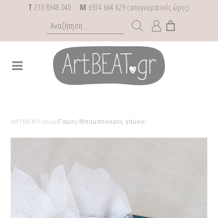
T
210 8948 040
M
6974 664 629 (απογευματινές ώρες)
ARTBEAT
|
Shop
|
Γάμος
|
Μπομπονιέρες γάμου
|