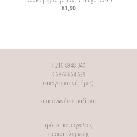
€
1,90
Τ 210 8948 040
Κ 6974 664 629
(απογευματινές ώρες)
επικοινωνήστε μαζί μας
τρόποι παραγγελίας
τρόποι πληρωμής