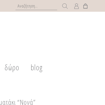
δώρο
blog
ματάκι “Νονά”