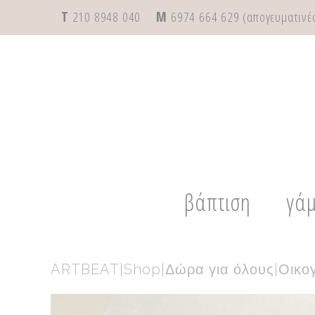
T
210 8948 040
M
6974 664 629 (απογευματινές
βάπτιση
γά
ARTBEAT
|
Shop
|
Δώρα για όλους
|
Οικο