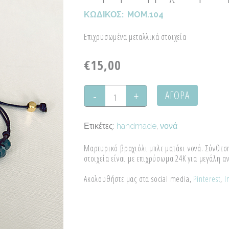
ΚΩΔΙΚΟΣ:
MOM.104
Επιχρυσωμένα μεταλλικά στοιχεία
€
15,00
ΑΓΟΡΑ
Μαρτυρικό
βραχιόλι
Ετικέτες:
handmade
,
νονά
μπλε
Μαρτυρικό βραχιόλι μπλε ματάκι νονά. Σύνθεση
ματάκι
στοιχεία είναι με επιχρύσωμα 24Κ για μεγάλη αν
"Νονά"
Ακολουθήστε μας στα social media,
Pinterest
,
I
quantity