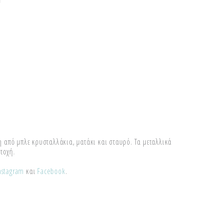
 από μπλε κρυσταλλάκια, ματάκι και σταυρό. Τα μεταλλικά
τοχή.
nstagram
και
Facebook
.