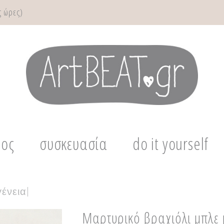
 ώρες)
μος
συσκευασία
do it yourself
γένεια
|
Μαρτυρικό βραχιόλι μπλε 