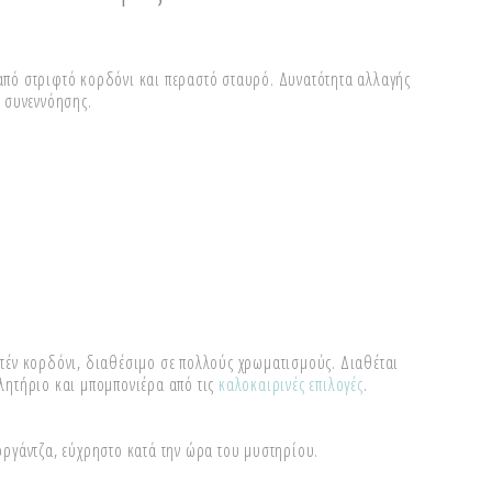
πό στριφτό κορδόνι και περαστό σταυρό. Δυνατότητα αλλαγής
 συνεννόησης.
τέν κορδόνι, διαθέσιμο σε πολλούς χρωματισμούς. Διαθέται
λητήριο και μπομπονιέρα από τις
καλοκαιρινές επιλογές
.
ργάντζα, εύχρηστο κατά την ώρα του μυστηρίου.