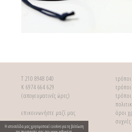
Τ 210 8948 040
τρόποι
Κ 6974 664 629
τρόποι
(απογευματινές ώρες)
τρόποι
πολιτι
επικοινωνήστε μαζί μας
όροι χ
συχνές
Η ιστοσελίδα μας χρησιμοποιεί cookies για τη βελτίωση
της περιήγησής σας στο www.artbeat.gr.