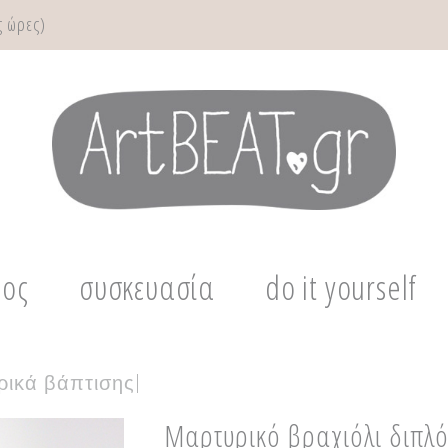
 ώρες)
μος
συσκευασία
do it yourself
ρικά βάπτισης
|
Μαρτυρικό βραχιόλι διπλό