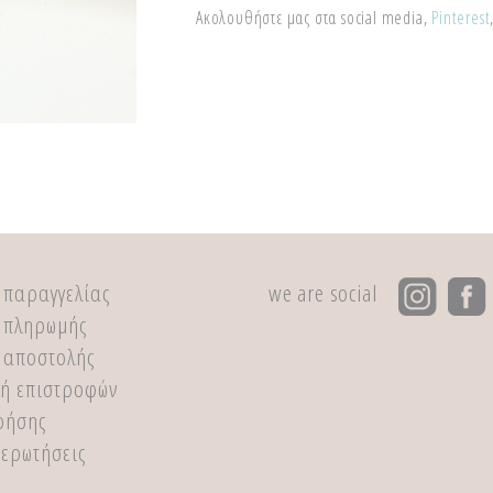
Ακολουθήστε μας στα social media,
Pinterest
 παραγγελίας
we are social
 πληρωμής
 αποστολής
κή επιστροφών
ρήσης
 ερωτήσεις