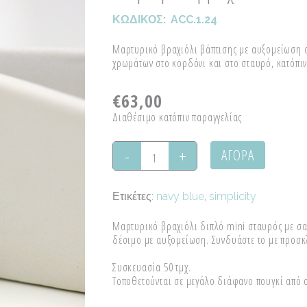
ΚΩΔΙΚΟΣ:
ACC.1.24
Μαρτυρικό βραχιόλι βάπτισης με αυξομείωση α
χρωμάτων στο κορδόνι και στο σταυρό, κατόπιν
€
63,00
Διαθέσιμο κατόπιν παραγγελίας
ΑΓΟΡΑ
Μαρτυρικό
βραχιόλι
Ετικέτες:
navy blue
,
simplicity
διπλό
Μαρτυρικό βραχιόλι διπλό mini σταυρός με σα
mini
δέσιμο με αυξομείωση. Συνδυάστε το με προσκ
σταυρός
Συσκευασία 50 τμχ.
Τοποθετούνται σε μεγάλο διάφανο πουγκί από ο
quantity