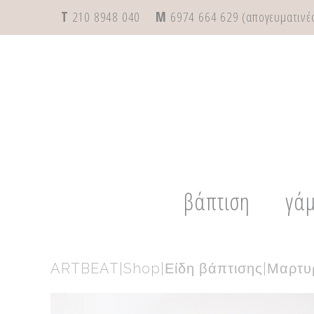
T
210 8948 040
M
6974 664 629 (απογευματινές
βάπτιση
γά
ARTBEAT
|
Shop
|
Είδη βάπτισης
|
Μαρτυ