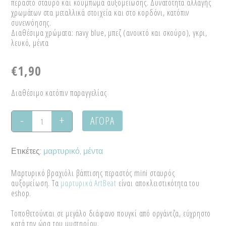
περαστό σταυρό και κούμπωμα αυξομείωσης. Δυνατότητα αλλαγής
χρωμάτων στα μεταλλικά στοιχεία και στο κορδόνι, κατόπιν
συνεννόησης.
Διαθέσιμα χρώματα: navy blue, μπεζ (ανοικτό και σκούρο), γκρι,
λευκό, μέντα
€
1,90
Διαθέσιμο κατόπιν παραγγελίας
ΑΓΟΡΑ
Mini
σταυρός
Ετικέτες:
μαρτυρικό
,
μέντα
με
Μαρτυρικό βραχιόλι βάπτισης περαστός mini σταυρός
αυξομείωση
αυξομείωση. Τα
μαρτυρικά ArtBeat
είναι αποκλειστικότητα του
eshop.
quantity
Τοποθετούνται σε μεγάλο διάφανο πουγκί από οργάντζα, εύχρηστο
κατά την ώρα του μυστηρίου.