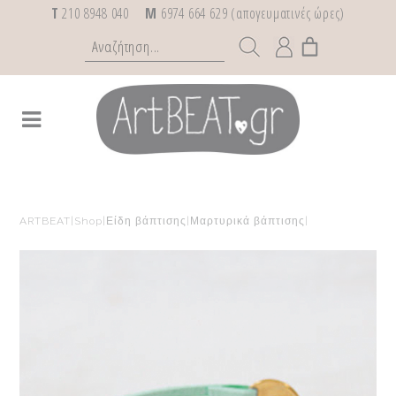
T
210 8948 040
M
6974 664 629 (απογευματινές ώρες)
ARTBEAT
|
Shop
|
Είδη βάπτισης
|
Μαρτυρικά βάπτισης
|