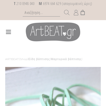
T
210 8948 040
M
6974 664 629 (απογευματινές ώρες)
ARTBEAT
|
Shop
|
Είδη βάπτισης
|
Μαρτυρικά βάπτισης
|