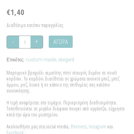
€
1,40
Διαθέσιμο κατόπιν παραγγελίας
ΑΓΟΡΑ
Μαρτυρικό
βραχιόλι
Ετικέτες:
custom made
,
elegant
αιματίτης
Μαρτυρικό βραχιόλι αιματίτης mini σταυρός δεμένο σε σουέτ
quantity
κορδόνι. Το κορδόνι διατίθεται σε χρώματα ανοικτό μπεζ, μπεζ
άμμου, ροζ, λευκό ή σε κάποιο της επιθυμίας σας κατόπιν
συνεννόησης.
Η τιμή αναφέρεται στο τεμάχιο. Περιορισμένη διαθεσιμότητα.
Τοποθετούνται σε μεγάλο διάφανο πουγκί από οργάντζα, εύχρηστο
κατά την ώρα του μυστηρίου.
Ακολουθήστε μας στα social media,
Pinterest
,
Instagram
και
Facebook
.