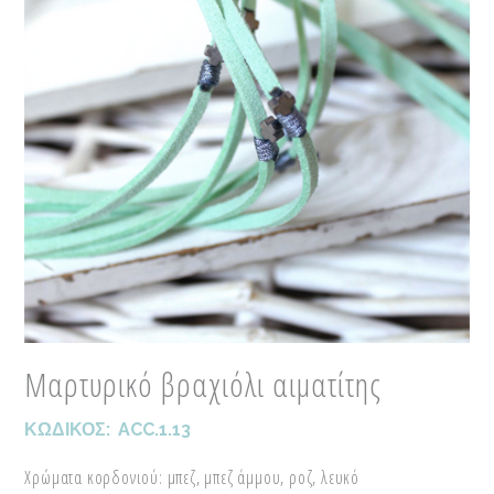
Μαρτυρικό βραχιόλι αιματίτης
ΚΩΔΙΚΟΣ:
ACC.1.13
Χρώματα κορδονιού: μπεζ, μπεζ άμμου, ροζ, λευκό