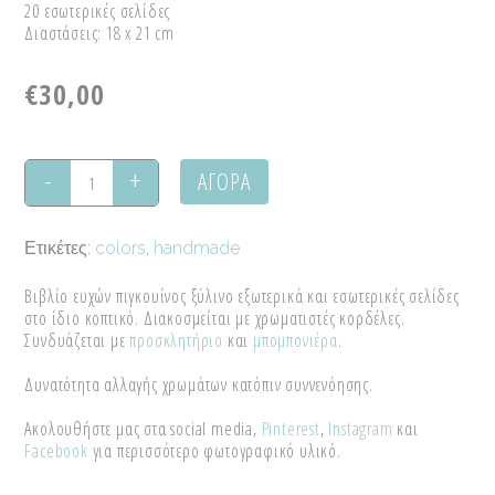
20 εσωτερικές σελίδες
Διαστάσεις: 18 x 21 cm
€
30,00
ΑΓΟΡΑ
Βιβλίο
ευχών
Ετικέτες:
colors
,
handmade
πιγκουίνος
Βιβλίο ευχών πιγκουίνος ξύλινο εξωτερικά και εσωτερικές σελίδες
quantity
στο ίδιο κοπτικό. Διακοσμείται με χρωματιστές κορδέλες.
Συνδυάζεται με
προσκλητήριο
και
μπομπονιέρα
.
Δυνατότητα αλλαγής χρωμάτων κατόπιν συννενόησης.
Ακολουθήστε μας στα social media,
Pinterest
,
Instagram
και
Facebook
για περισσότερο φωτογραφικό υλικό.