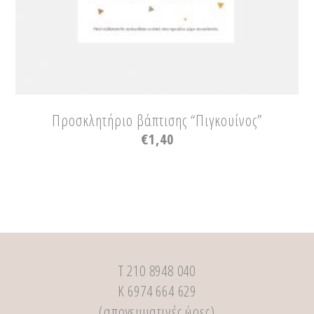
Προσκλητήριο βάπτισης “Πιγκουίνος”
€
1,40
Τ 210 8948 040
Κ 6974 664 629
(απογευματινές ώρες)