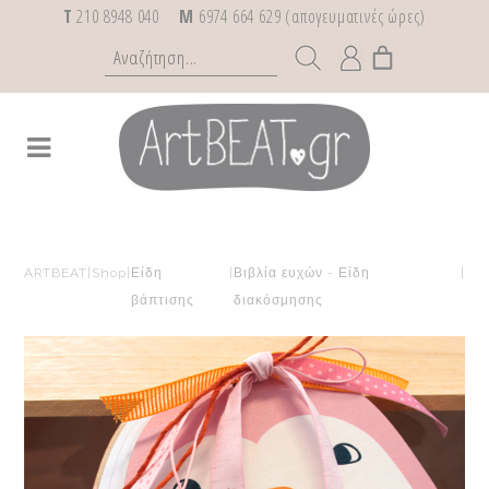
T
210 8948 040
M
6974 664 629 (απογευματινές ώρες)
ARTBEAT
|
Shop
|
Είδη
|
Βιβλία ευχών - Είδη
|
βάπτισης
διακόσμησης