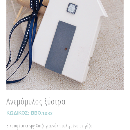
Ανεμόμυλος ξύστρα
ΚΩΔΙΚΟΣ:
BBO.1233
5 κουφέτα crispy Χατζηγιαννάκη τυλιγμένα σε γάζα