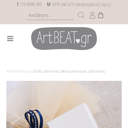
T
210 8948 040
M
6974 664 629 (απογευματινές ώρες)
ARTBEAT
|
Shop
|
Είδη βάπτισης
|
Μπομπονιέρες βάπτισης
|