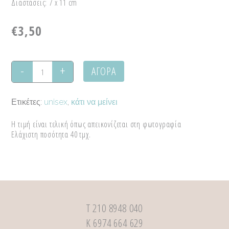
Διαστάσεις: 7 x 11 cm
€
3,50
ΑΓΟΡΑ
Ανεμόμυλος
ξύστρα
Ετικέτες:
unisex
,
κάτι να μείνει
quantity
Η τιμή είναι τελική όπως απεικονίζεται στη φωτογραφία
Ελάχιστη ποσότητα 40 τμχ.
Τ 210 8948 040
Κ 6974 664 629