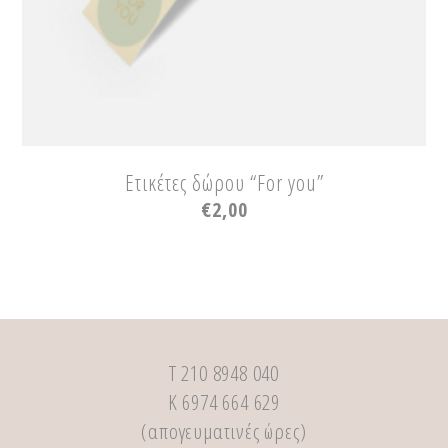
Ετικέτες δώρου “For you”
€
2,00
Τ 210 8948 040
Κ 6974 664 629
(απογευματινές ώρες)