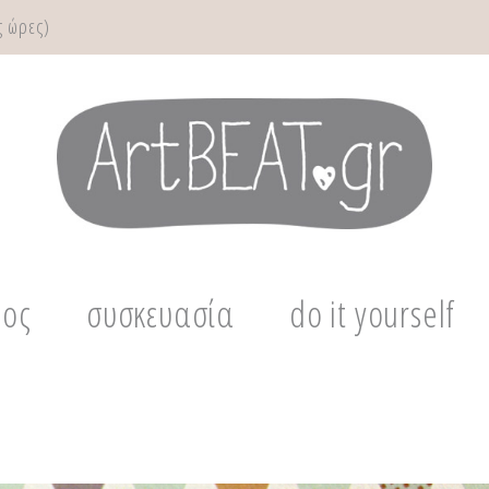
 ώρες)
μος
συσκευασία
do it yourself