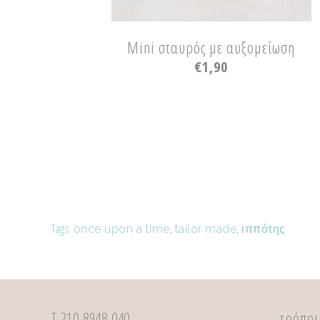
Mini σταυρός με αυξομείωση
€
1,90
Tags:
once upon a time
,
tailor made
,
ιππότης
Τ 210 8948 040
τρόποι