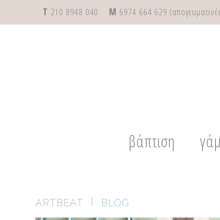
T
210 8948 040
M
6974 664 629 (απογευματινές
βάπτιση
γά
|
ARTBEAT
BLOG